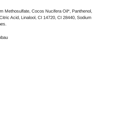
m Methosulfate, Cocos Nucifera Oil*, Panthenol,
itric Acid, Linalool, CI 14720, CI 28440, Sodium
nes.
Anbau