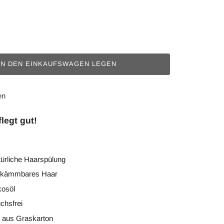
IN DEN EINKAUFSWAGEN LEGEN
en
flegt gut!
türliche Haarspülung
t kämmbares Haar
kosöl
chsfrei
g aus Graskarton