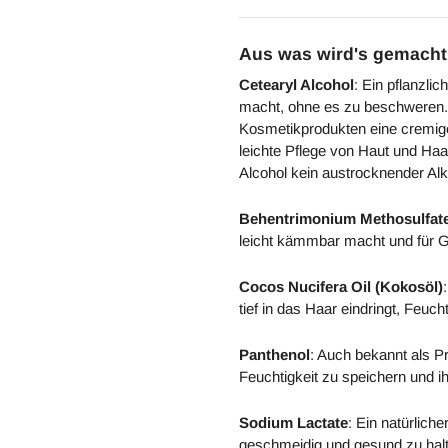
Aus was wird's gemacht
Cetearyl Alcohol
: Ein pflanzli
macht, ohne es zu beschweren. D
Kosmetikprodukten eine cremige 
leichte Pflege von Haut und Haa
Alcohol kein austrocknender Alk
Behentrimonium Methosulfat
leicht kämmbar macht und für G
Cocos Nucifera Oil (Kokosöl)
tief in das Haar eindringt, Feuc
Panthenol
: Auch bekannt als Pr
Feuchtigkeit zu speichern und i
Sodium Lactate
: Ein natürliche
geschmeidig und gesund zu hal