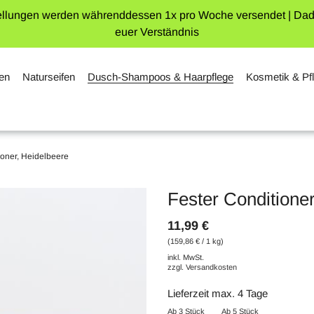
ellungen werden währenddessen 1x pro Woche versendet | Dadurch
euer Verständnis
en
Naturseifen
Dusch-Shampoos & Haarpflege
Kosmetik & Pf
ioner, Heidelbeere
Fester Conditione
11,99 €
(159,86 € / 1 kg)
inkl. MwSt.
zzgl.
Versandkosten
Lieferzeit max. 4 Tage
Ab 3 Stück
Ab 5 Stück