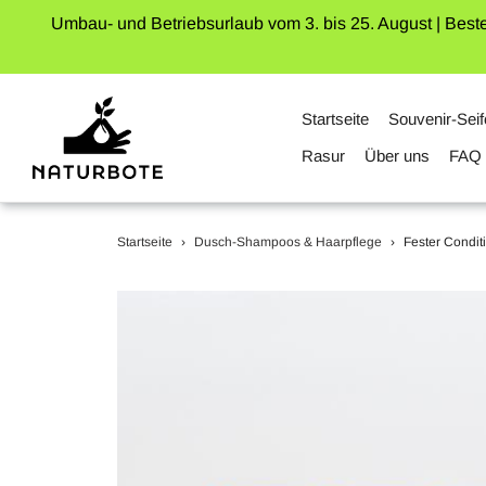
Umbau- und Betriebsurlaub vom 3. bis 25. August | Best
Startseite
Souvenir-Seif
Rasur
Über uns
FAQ
Direkt
Startseite
›
Dusch-Shampoos & Haarpflege
›
Fester Condit
zum
Inhalt