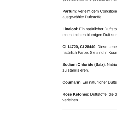
Parfum
: Verleiht dem Conditio
ausgewählte Duftstoffe.
Linalool
: Ein natürlicher Duftst
einen leichten blumigen Duft sor
CI 14720, CI 28440
: Diese Lebe
natürlich Farbe. Sie sind in Kos
Sodium Chloride (Salz)
: Natri
zu stabilisieren.
Coumarin
: Ein natürlicher Duf
Rose Ketones
: Duftstoffe, di
verleihen.