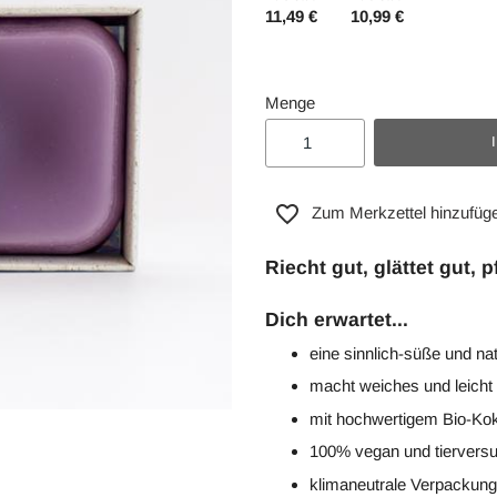
11,49 €
10,99 €
Menge
Zum Merkzettel hinzufüg
Riecht gut, glättet gut, p
Dich erwartet...
eine sinnlich-süße und na
macht weiches und leich
mit hochwertigem Bio-Ko
100% vegan und tierversu
klimaneutrale Verpackun