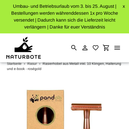
Umbau- und Betriebsurlaub vom 3. bis 25. August |
x
Bestellungen werden währenddessen 1x pro Woche
versendet | Dadurch kann sich die Lieferzeit leicht
verlängern | Danke für euer Verständnis
Einloggen
Einkaufswa
Suchen
Direkt
Startseite
›
Rasur
›
Rasierhobel aus Metall inkl. 10 Klingen, Halterung
zum
und e-book - roségold
Inhalt